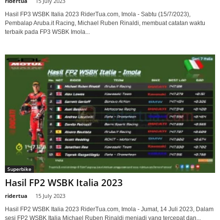
ridertua
-
15 July 2023
Hasil FP3 WSBK Italia 2023 RiderTua.com, Imola - Sabtu (15/7/2023),
Pembalap Aruba.it Racing, Michael Ruben Rinaldi, membuat catatan waktu
terbaik pada FP3 WSBK Imola...
Superbike
Hasil FP2 WSBK Italia 2023
ridertua
-
15 July 2023
Hasil FP2 WSBK Italia 2023 RiderTua.com, Imola - Jumat, 14 Juli 2023, Dalam
sesi FP2 WSBK Italia Michael Ruben Rinaldi menjadi yang tercepat dan...