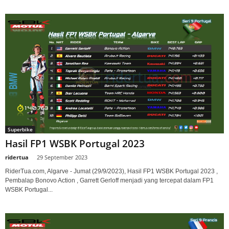
Superbike
Hasil FP1 WSBK Portugal 2023
ridertua
-
29 September 2023
RiderTua.com, Algarve - Jumat (29/9/2023), Hasil FP1 WSBK Portugal 2023 ,
Pembalap Bonovo Action , Garrett Gerloff menjadi yang tercepat dalam FP1
WSBK Portugal...