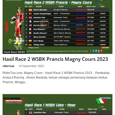
Hasil Race WSBK
Hasil Race 2 WSBK Prancis Magny Cours 2023
ridertua
-
10 September 2023
RiderTua.com, Magny Cours - Hasil Race 2 WSBK Prancis 2023 .. Pembalap
Aruba.it Racing , Alvaro Bautista, keluar sebagai pemenang balapan kedua
Prancis, Minggu...