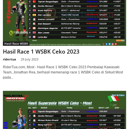
Hasil Race WSBK
Hasil Race 1 WSBK Ceko 2023
ridertua
-
29 July 2023
RiderTua.com, Most - Hasil Race 1 WSBK Ceko 2023 Pembalap Kawasaki
Team, Jonathan Rea, berhasil memenangi race 1 WSBK Ceko di Sirkuit Most
pada...